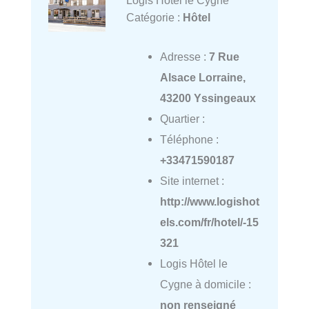
Logis Hôtel le Cygne
Catégorie :
Hôtel
Adresse :
7 Rue
Alsace Lorraine,
43200 Yssingeaux
Quartier :
Téléphone :
+33471590187
Site internet :
http://www.logishot
els.com/fr/hotel/-15
321
Logis Hôtel le
Cygne à domicile :
non renseigné