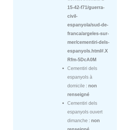
15-42-f71/guerra-
civil-
espanyola/sud-de-
franca/argeles-sur-
mer/cementiri-dels-
espanyols.html#.X
Rfm-5DcA0M
Cementiri dels
espanyols à
domicile :
non
renseigné
Cementiri dels
espanyols ouvert
dimanche :
non
renseigné