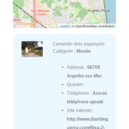
Leaflet
| © OpenStreetMap contributors
Cementiri dels espanyols
Catégorie :
Musée
Adresse :
66700
Argelès-sur-Mer
Quartier :
Téléphone :
Aucun
téléphone ajouté
Site internet :
http://www.diarideg
uerra.com/fitxa-2-