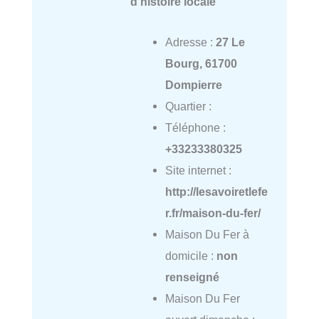
d'histoire locale
Adresse :
27 Le
Bourg, 61700
Dompierre
Quartier :
Téléphone :
+33233380325
Site internet :
http://lesavoiretlefe
r.fr/maison-du-fer/
Maison Du Fer à
domicile :
non
renseigné
Maison Du Fer