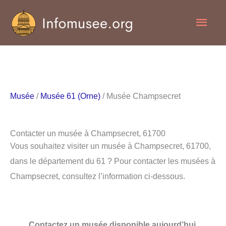
Aller
Men
au
contenu
princ
Musée
/
Musée 61 (Orne)
/ Musée Champsecret
Contacter un musée à Champsecret, 61700
Vous souhaitez visiter un musée à Champsecret, 61700,
dans le département du 61 ? Pour contacter les musées à
Champsecret, consultez l’information ci-dessous.
Contactez un musée disponible aujourd’hui.