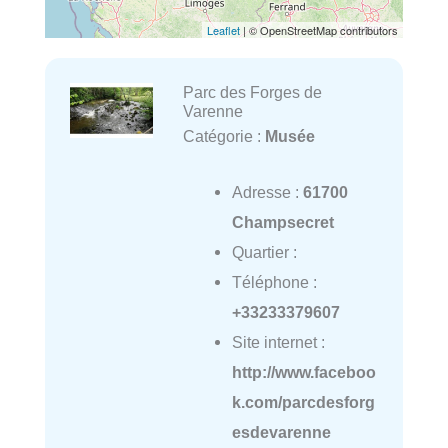
Leaflet
| © OpenStreetMap contributors
Parc des Forges de
Varenne
Catégorie :
Musée
Adresse :
61700
Champsecret
Quartier :
Téléphone :
+33233379607
Site internet :
http://www.faceboo
k.com/parcdesforg
esdevarenne