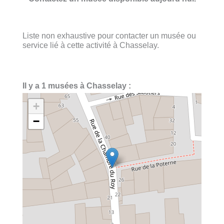
Liste non exhaustive pour contacter un musée ou
service lié à cette activité à Chasselay.
Il y a 1 musées à Chasselay :
+
−