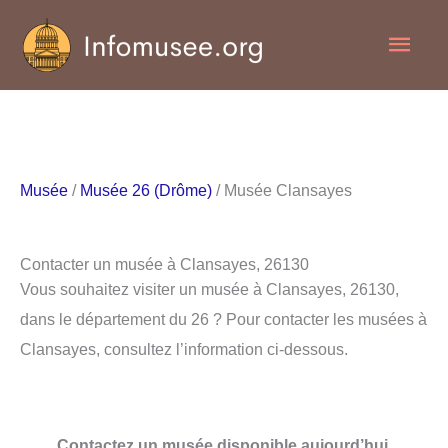
Aller
Men
au
contenu
princ
Musée
/
Musée 26 (Drôme)
/ Musée Clansayes
Contacter un musée à Clansayes, 26130
Vous souhaitez visiter un musée à Clansayes, 26130,
dans le département du 26 ? Pour contacter les musées à
Clansayes, consultez l’information ci-dessous.
Contactez un musée disponible aujourd’hui.