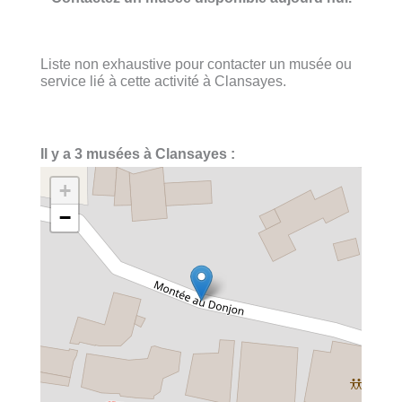
Liste non exhaustive pour contacter un musée ou
service lié à cette activité à Clansayes.
Il y a 3 musées à Clansayes :
+
−