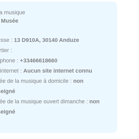
la musique
:
Musée
esse :
13 D910A, 30140 Anduze
tier :
éphone :
+33466618660
 internet :
Aucun site internet connu
e de la musique à domicile :
non
seigné
e de la musique ouvert dimanche :
non
seigné