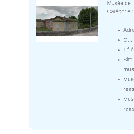
Musée de 
Catégorie 
Adr
Quar
Tél
Site
mus
Musé
ren
Musé
ren