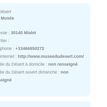
Désert
:
Musée
esse :
30140 Mialet
tier :
éphone :
+33466850272
 internet :
http://www.museedudesert.com/
e du Désert à domicile :
non renseigné
e du Désert ouvert dimanche :
non
seigné