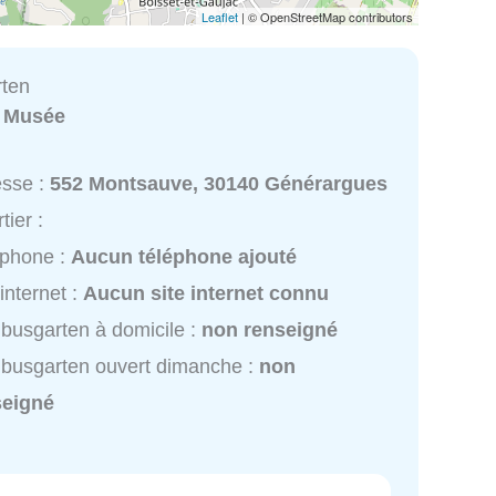
Leaflet
| © OpenStreetMap contributors
ten
:
Musée
esse :
552 Montsauve, 30140 Générargues
tier :
éphone :
Aucun téléphone ajouté
 internet :
Aucun site internet connu
usgarten à domicile :
non renseigné
busgarten ouvert dimanche :
non
seigné