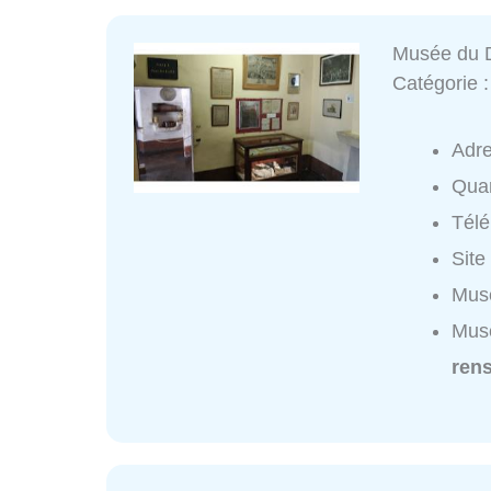
Musée du 
Catégorie 
Adr
Quar
Tél
Site
Musé
Musé
ren