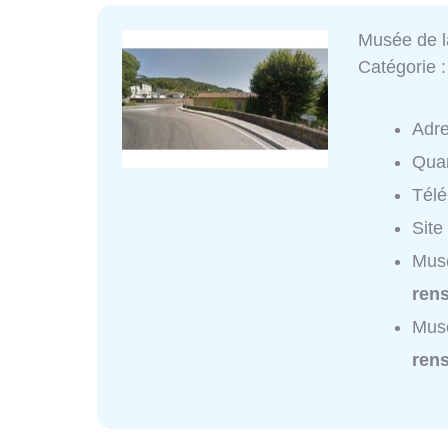
Musée de 
Catégorie 
Adr
Quar
Tél
Site
Musé
ren
Musé
ren