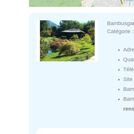
Bambusgar
Catégorie 
Adr
Quar
Tél
Site
Bamb
Bam
ren