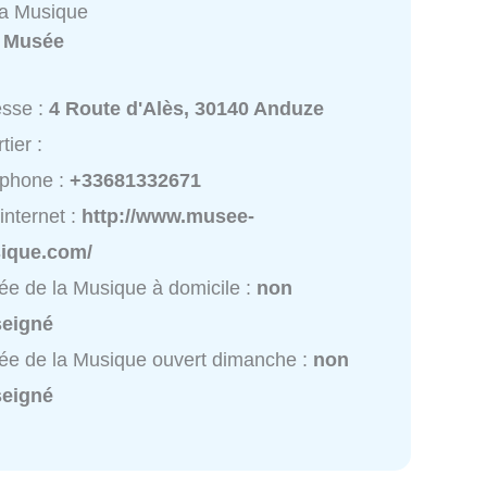
la Musique
:
Musée
esse :
4 Route d'Alès, 30140 Anduze
tier :
éphone :
+33681332671
 internet :
http://www.musee-
ique.com/
e de la Musique à domicile :
non
seigné
e de la Musique ouvert dimanche :
non
seigné