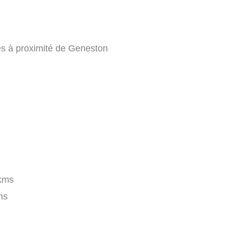
es à proximité de Geneston
kms
ms