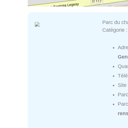
Parc du ch
Catégorie 
Adr
Gen
Quar
Tél
Site
Parc
Parc
ren