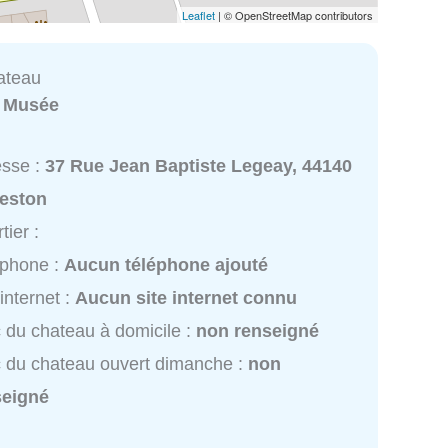
Leaflet
| © OpenStreetMap contributors
ateau
:
Musée
esse :
37 Rue Jean Baptiste Legeay, 44140
eston
tier :
éphone :
Aucun téléphone ajouté
 internet :
Aucun site internet connu
 du chateau à domicile :
non renseigné
 du chateau ouvert dimanche :
non
seigné