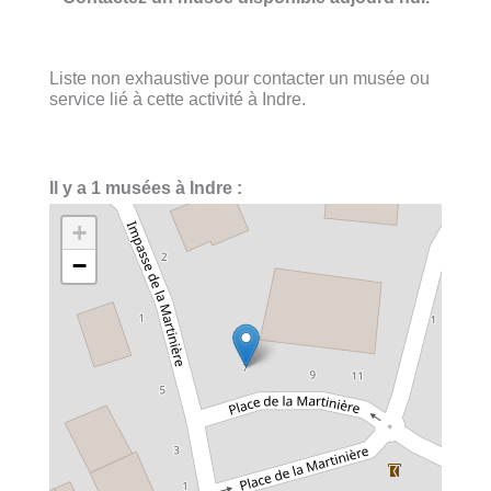
Liste non exhaustive pour contacter un musée ou
service lié à cette activité à Indre.
Il y a 1 musées à Indre :
+
−