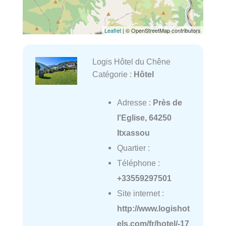
Leaflet
| © OpenStreetMap contributors
Logis Hôtel du Chêne
Catégorie :
Hôtel
Adresse :
Près de
l'Eglise, 64250
Itxassou
Quartier :
Téléphone :
+33559297501
Site internet :
http://www.logishot
els.com/fr/hotel/-17