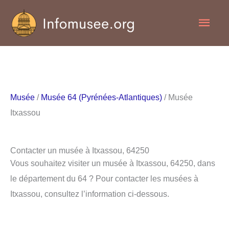
Aller
Men
au
contenu
princ
Musée
/
Musée 64 (Pyrénées-Atlantiques)
/ Musée
Itxassou
Contacter un musée à Itxassou, 64250
Vous souhaitez visiter un musée à Itxassou, 64250, dans
le département du 64 ? Pour contacter les musées à
Itxassou, consultez l’information ci-dessous.