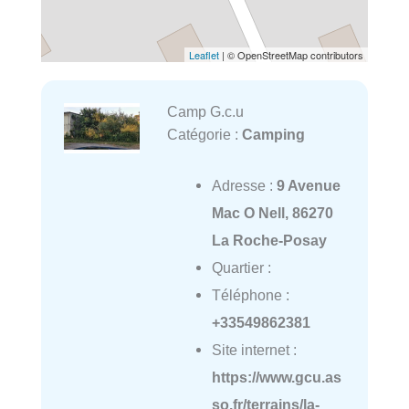
Leaflet
| © OpenStreetMap contributors
Camp G.c.u
Catégorie :
Camping
Adresse :
9 Avenue
Mac O Nell, 86270
La Roche-Posay
Quartier :
Téléphone :
+33549862381
Site internet :
https://www.gcu.as
so.fr/terrains/la-