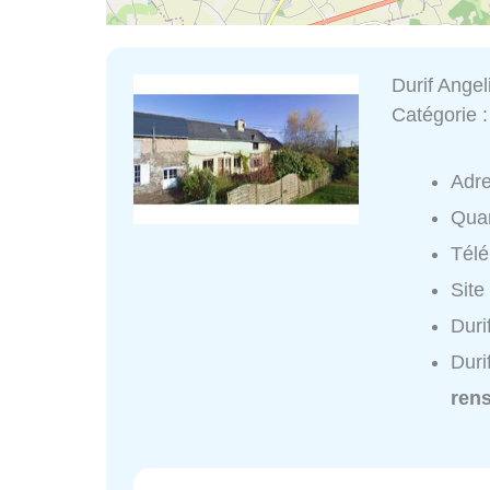
Durif Angel
Catégorie 
Adr
Quar
Tél
Site
Duri
Duri
ren