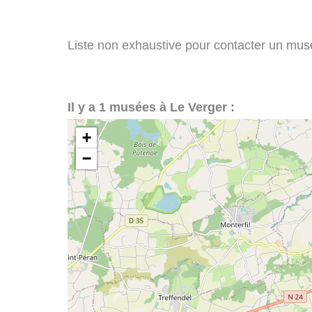
Liste non exhaustive pour contacter un musée
Il y a 1 musées à Le Verger :
+
−