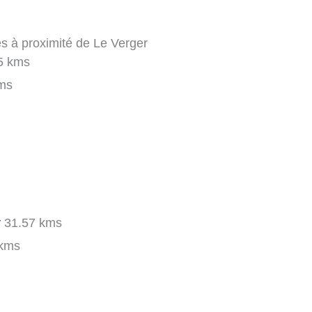
es à proximité de Le Verger
5 kms
ms
y
31.57 kms
kms