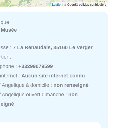
Leaflet
| © OpenStreetMap contributors
ique
:
Musée
esse :
7 La Renaudais, 35160 Le Verger
tier :
éphone :
+33299079599
 internet :
Aucun site internet connu
f Angelique à domicile :
non renseigné
f Angelique ouvert dimanche :
non
seigné