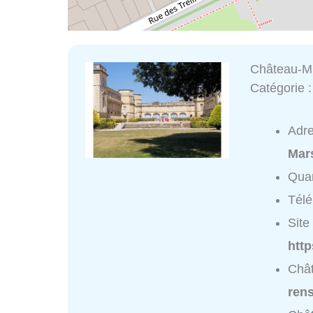
Château-M
Catégorie 
Adr
Mar
Quar
Tél
Site 
http
Chât
ren