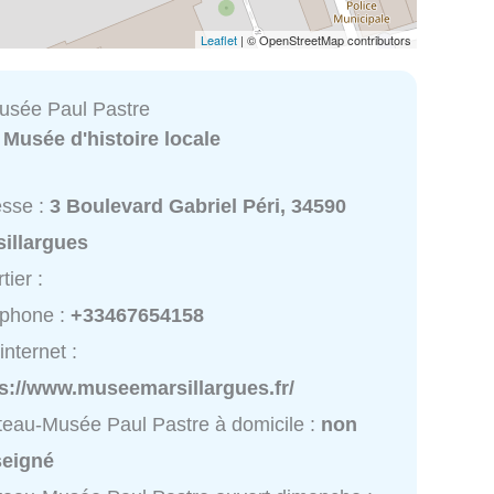
Leaflet
| © OpenStreetMap contributors
usée Paul Pastre
:
Musée d'histoire locale
esse :
3 Boulevard Gabriel Péri, 34590
sillargues
tier :
éphone :
+33467654158
internet :
s://www.museemarsillargues.fr/
eau-Musée Paul Pastre à domicile :
non
seigné