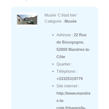
Musée 'C'était hier'
Catégorie :
Musée
Adresse :
22 Rue
de Bourgogne,
52800 Mandres-la-
Côte
Quartier :
Téléphone :
+33325319779
Site internet :
http://www.mandre
s-la-
cote.fr/pages/la-