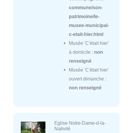
commune/son-
patrimoine/le-
musee-municipal-
c-etait-hier.html
Musée 'C'était hier'
à domicile :
non
renseigné
Musée 'C'était hier'
ouvert dimanche :
non renseigné
Eglise Notre-Dame-d-la-
Nativité