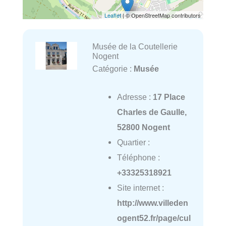
Leaflet
| © OpenStreetMap contributors
Musée de la Coutellerie
Nogent
Catégorie :
Musée
Adresse :
17 Place
Charles de Gaulle,
52800 Nogent
Quartier :
Téléphone :
+33325318921
Site internet :
http://www.villeden
ogent52.fr/page/cul