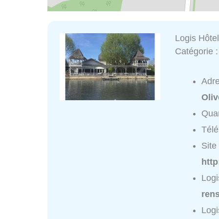
Logis Hôtel
Catégorie 
Adr
Oliv
Quar
Tél
Site 
http
Logi
ren
Logi