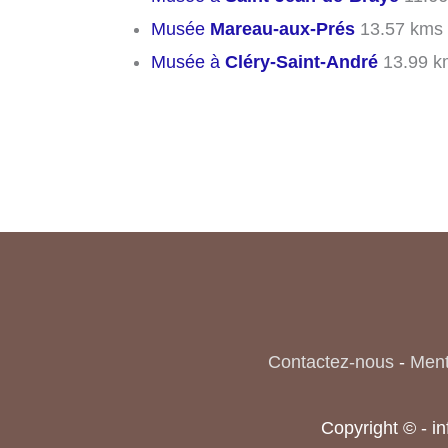
Musée
Mareau-aux-Prés
13.57 kms
Musée à
Cléry-Saint-André
13.99 k
Contactez-nous
-
Ment
Copyright © - i