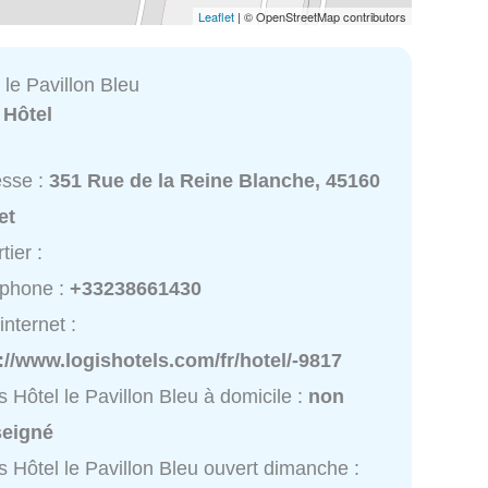
Leaflet
| © OpenStreetMap contributors
 le Pavillon Bleu
:
Hôtel
esse :
351 Rue de la Reine Blanche, 45160
et
tier :
éphone :
+33238661430
internet :
://www.logishotels.com/fr/hotel/-9817
s Hôtel le Pavillon Bleu à domicile :
non
seigné
s Hôtel le Pavillon Bleu ouvert dimanche :