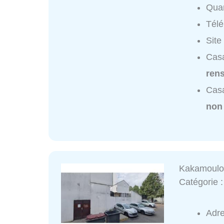
Quar
Tél
Site
Casa
ren
Casa
non
Kakamoulo
Catégorie 
Adr