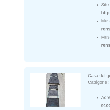
Site 
http
Musé
ren
Musé
ren
Casa del g
Catégorie 
Adr
910