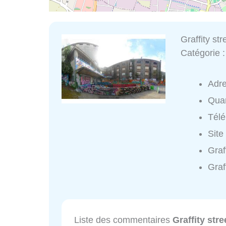
Graffity str
Catégorie 
Adr
Quar
Tél
Site
Graf
Graf
Liste des commentaires
Graffity stre