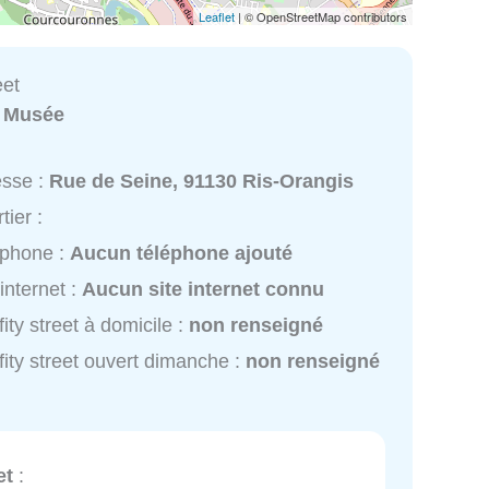
Leaflet
| © OpenStreetMap contributors
eet
:
Musée
esse :
Rue de Seine, 91130 Ris-Orangis
tier :
éphone :
Aucun téléphone ajouté
 internet :
Aucun site internet connu
fity street à domicile :
non renseigné
fity street ouvert dimanche :
non renseigné
et
: