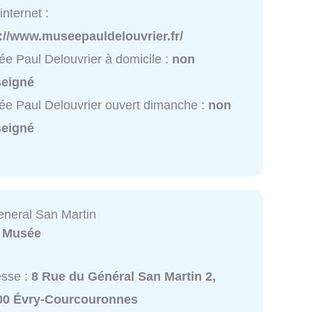
internet :
://www.museepauldelouvrier.fr/
e Paul Delouvrier à domicile :
non
seigné
e Paul Delouvrier ouvert dimanche :
non
seigné
eneral San Martin
:
Musée
esse :
8 Rue du Général San Martin 2,
00 Évry-Courcouronnes