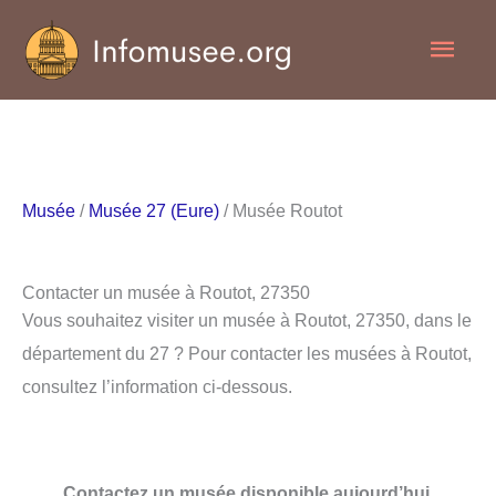
Aller
Men
au
contenu
princ
Musée
/
Musée 27 (Eure)
/ Musée Routot
Contacter un musée à Routot, 27350
Vous souhaitez visiter un musée à Routot, 27350, dans le
département du 27 ? Pour contacter les musées à Routot,
consultez l’information ci-dessous.
Contactez un musée disponible aujourd’hui.