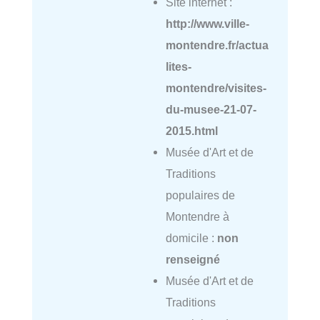
Site internet :
http://www.ville-
montendre.fr/actua
lites-
montendre/visites-
du-musee-21-07-
2015.html
Musée d'Art et de
Traditions
populaires de
Montendre à
domicile :
non
renseigné
Musée d'Art et de
Traditions