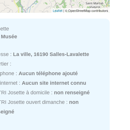
Leaflet
| © OpenStreetMap contributors
ette
:
Musée
esse :
La ville, 16190 Salles-Lavalette
tier :
éphone :
Aucun téléphone ajouté
 internet :
Aucun site internet connu
RI Josette à domicile :
non renseigné
RI Josette ouvert dimanche :
non
seigné