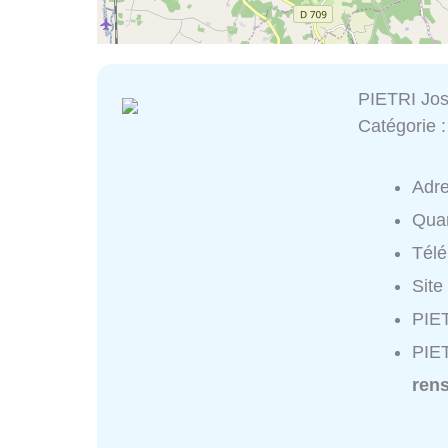
PIETRI Jos
Catégorie 
Adr
Quar
Tél
Site
PIET
PIET
ren