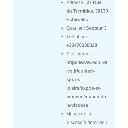
Adresse :
27 Rue
du Tremblay, 38130
Échirolles
Quartier :
Secteur 3
Téléphone :
+33476330828
Site internet :
https://www.echirol
les.fr/culture-
sports-
loisirs/expos-et-
musees/musee-de-
la-viscose
Musée de la
Viscose à domicile :