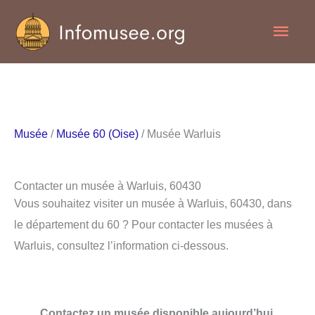
Aller
Men
au
contenu
princ
Musée
/
Musée 60 (Oise)
/ Musée Warluis
Contacter un musée à Warluis, 60430
Vous souhaitez visiter un musée à Warluis, 60430, dans
le département du 60 ? Pour contacter les musées à
Warluis, consultez l’information ci-dessous.
Contactez un musée disponible aujourd’hui.