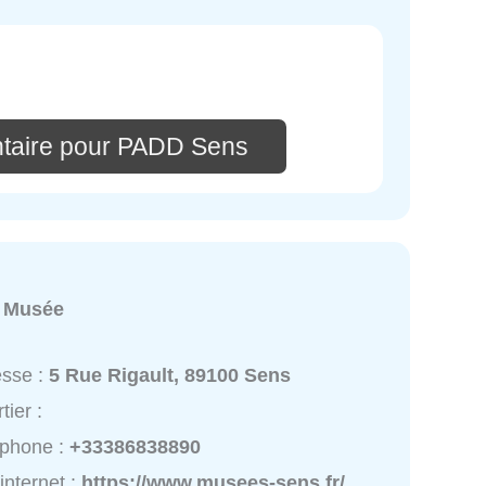
taire pour PADD Sens
:
Musée
esse :
5 Rue Rigault, 89100 Sens
tier :
éphone :
+33386838890
 internet :
https://www.musees-sens.fr/