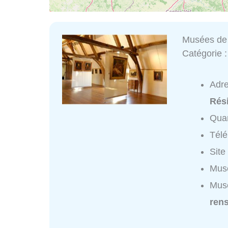
Musées de
Catégorie 
Adr
Rés
Quar
Tél
Site
Musé
Mus
ren