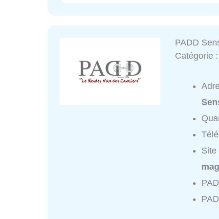
PADD Sen
Catégorie 
Adr
Sen
Quar
Tél
Site
mag
PADD
PAD