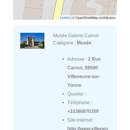
Leaflet
| © OpenStreetMap contributors
Musée Galerie Carnot
Catégorie :
Musée
Adresse :
2 Rue
Carnot, 89500
Villeneuve-sur-
Yonne
Quartier :
Téléphone :
+33386870359
Site internet :
http://www.villeneu