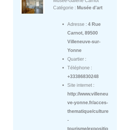
Musée-Galerie Carnot
Catégorie :
Musée d'art
Adresse :
4 Rue
Carnot, 89500
Villeneuve-sur-
Yonne
Quartier :
Téléphone :
+33386830248
Site internet :
http://www.villeneu
ve-yonne.fr/acces-
thematique/culture
-
tourisme/expositio