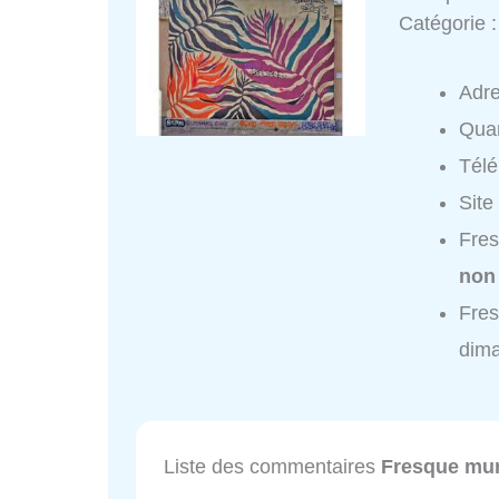
Catégorie 
Adr
Quar
Tél
Site
Fres
non
Fres
dim
Liste des commentaires
Fresque mur