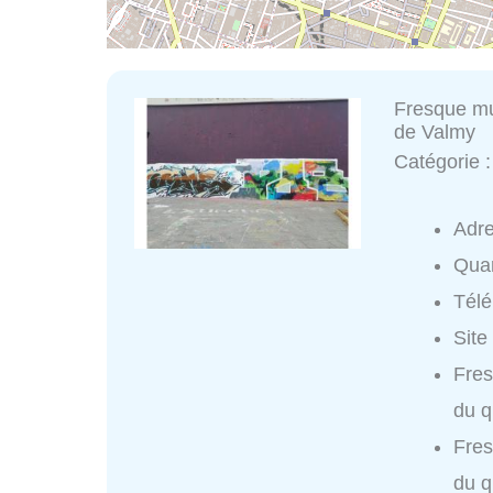
Fresque mu
de Valmy
Catégorie 
Adr
Quar
Tél
Site
Fres
du q
Fres
du q