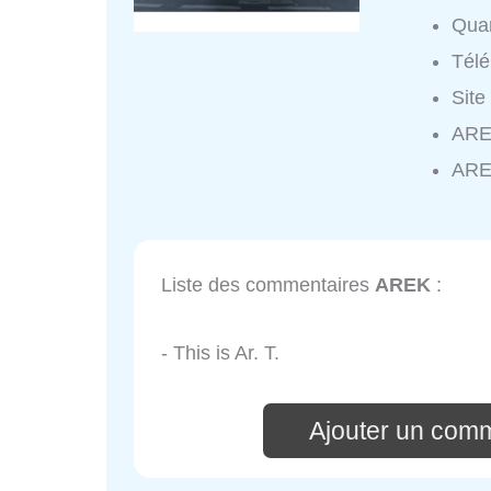
Quar
Tél
Site
AREK
ARE
Liste des commentaires
AREK
:
- This is Ar. T.
Ajouter un com