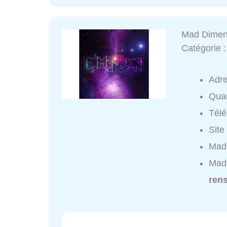
Mad Dimen
Catégorie 
Adr
Quar
Tél
Site
Mad 
Mad
ren